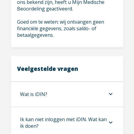
ons bekend zijn, heeft u Mijn Medische
Maandag t/m vrijdag
Beoordeling geactiveerd.
8.30 uur tot 18.00 uur
gezondheid@interpolis.nl
Goed om te weten: wij ontvangen geen
financiële gegevens, zoals saldo- of
betaalgegevens.
Veelgestelde vragen
keyboard_arrow_down
Wat is iDIN?
iDIN is een dienst van de banken
Ik kan niet inloggen met iDIN. Wat kan
keyboard_arrow_down
waarmee u zich bij ons op een
ik doen?
veilige en vertrouwde manier kunt